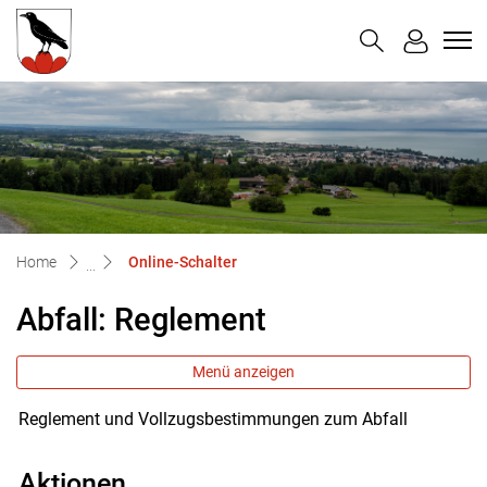
Untereggen
zur Startseite
Direkt zur Hauptnavigation
Direkt zum Inhalt
Direkt zur Suche
Direkt zum Stichwortverzeichnis
(ausgewählt)
Home
Online-Schalter
Abfall: Reglement
Menü anzeigen
Reglement und Vollzugsbestimmungen zum Abfall
Aktionen