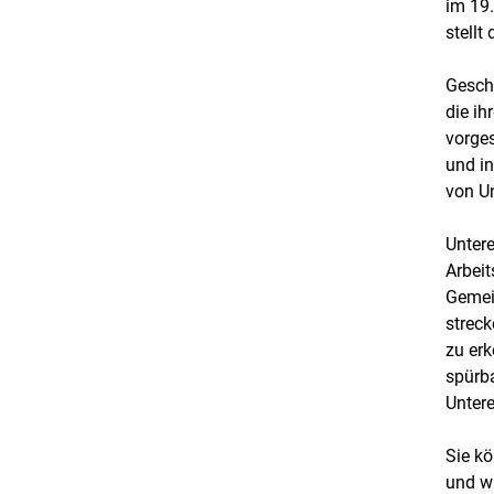
im 19.
stellt
Geschi
die ih
vorges
und in
von U
Untere
Arbeit
Gemein
strec
zu er
spürba
Untere
Sie kö
und wi