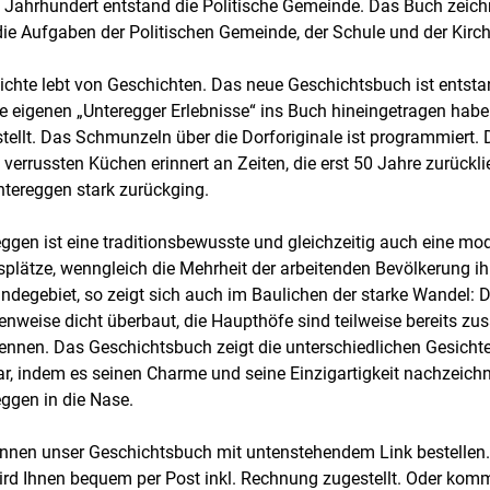
 Jahrhundert entstand die Politische Gemeinde. Das Buch zeich
 die Aufgaben der Politischen Gemeinde, der Schule und der Kirch
chte lebt von Geschichten. Das neue Geschichtsbuch ist entstan
re eigenen „Unteregger Erlebnisse“ ins Buch hineingetragen hab
tellt. Das Schmunzeln über die Dorforiginale ist programmiert
 verrussten Küchen erinnert an Zeiten, die erst 50 Jahre zurückli
ntereggen stark zurückging.
ggen ist eine traditionsbewusste und gleichzeitig auch eine mo
splätze, wenngleich die Mehrheit der arbeitenden Bevölkerung ih
degebiet, so zeigt sich auch im Baulichen der starke Wandel: 
kenweise dicht überbaut, die Haupthöfe sind teilweise bereits
kennen. Das Geschichtsbuch zeigt die unterschiedlichen Gesicht
r, indem es seinen Charme und seine Einzigartigkeit nachzeichn
ggen in die Nase.
nnen unser Geschichtsbuch mit untenstehendem Link bestellen. 
rd Ihnen bequem per Post inkl. Rechnung zugestellt. Oder komm