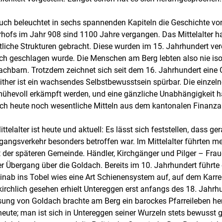
uch beleuchtet in sechs spannenden Kapiteln die Geschichte vo
hofs im Jahr 908 sind 1100 Jahre vergangen. Das Mittelalter h
tliche Strukturen gebracht. Diese wurden im 15. Jahrhundert ve
h geschlagen wurde. Die Menschen am Berg lebten also nie isol
achbarn. Trotzdem zeichnet sich seit dem 16. Jahrhundert eine
ither ist ein wachsendes Selbstbewusstsein spürbar. Die einze
ühevoll erkämpft werden, und eine gänzliche Unabhängigkeit hat
och heute noch wesentliche Mitteln aus dem kantonalen Finanz
ttelalter ist heute und aktuell: Es lässt sich feststellen, dass
angsverkehr besonders betroffen war. Im Mittelalter führten me
t der späteren Gemeinde. Händler, Kirchgänger und Pilger – Fr
r Übergang über die Goldach. Bereits im 10. Jahrhundert führte 
inab ins Tobel wies eine Art Schienensystem auf, auf dem Kar
irchlich gesehen erhielt Untereggen erst anfangs des 18. Jahrh
ung von Goldach brachte am Berg ein barockes Pfarreileben herv
eute; man ist sich in Untereggen seiner Wurzeln stets bewusst g