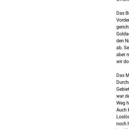
Das B
Vorder
gerich
Goldac
den N
ab. Se
aber m
wir d
Das Mi
Durchg
Gebie
war de
Weg h
Auch k
Loslös
noch h