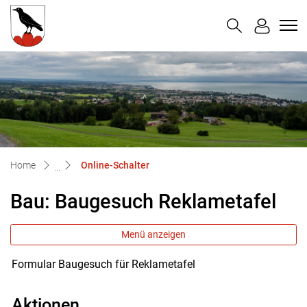
Untereggen
zur Startseite
Direkt zur Hauptnavigation
Direkt zum Inhalt
Direkt zur Suche
Direkt zum Stichwortverzeichnis
(ausgewählt)
Home
Online-Schalter
Bau: Baugesuch Reklametafel
Menü anzeigen
Formular Baugesuch für Reklametafel
Zugehörige Objekte
Aktionen