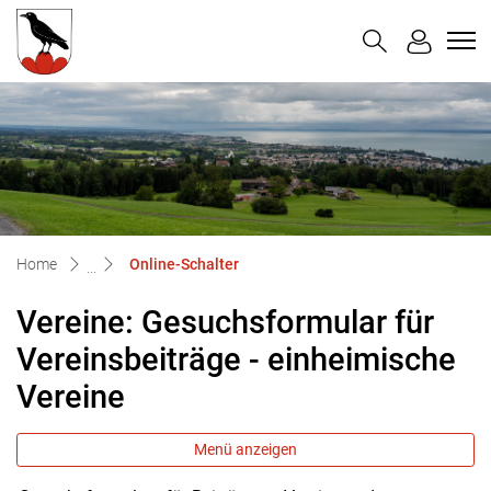
Untereggen
zur Startseite
Direkt zur Hauptnavigation
Direkt zum Inhalt
Direkt zur Suche
Direkt zum Stichwortverzeichnis
(ausgewählt)
Home
Online-Schalter
Vereine: Gesuchsformular für
Vereinsbeiträge - einheimische
Vereine
Menü anzeigen