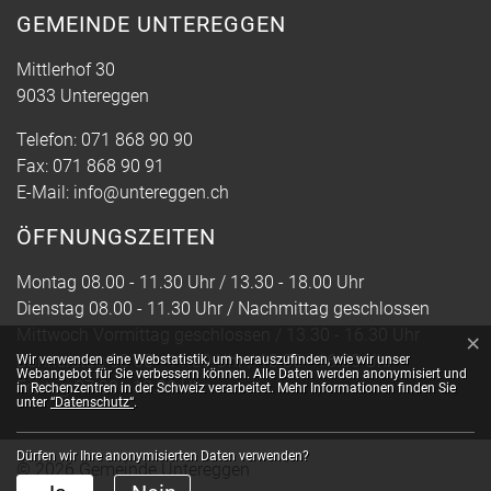
GEMEINDE UNTEREGGEN
Mittlerhof 30
9033 Untereggen
Telefon:
071 868 90 90
Fax:
071 868 90 91
E-Mail:
info@untereggen.ch
ÖFFNUNGSZEITEN
Montag 08.00 - 11.30 Uhr / 13.30 - 18.00 Uhr
Dienstag 08.00 - 11.30 Uhr / Nachmittag geschlossen
Mittwoch Vormittag geschlossen / 13.30 - 16.30 Uhr
×
Webstatistik
Donnerstag 08.00 - 11.30 Uhr / 13.30 - 16.30 Uhr
Wir verwenden eine Webstatistik, um herauszufinden, wie wir unser
Webangebot für Sie verbessern können. Alle Daten werden anonymisiert und
Freitag 07.30 - 13.30 Uhr
in Rechenzentren in der Schweiz verarbeitet. Mehr Informationen finden Sie
unter
“Datenschutz“
.
Dürfen wir Ihre anonymisierten Daten verwenden?
© 2026 Gemeinde Untereggen