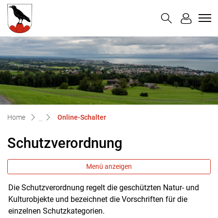
Untereggen
zur Startseite
Direkt zur Hauptnavigation
Direkt zum Inhalt
Direkt zur Suche
Direkt zum Stichwortverzeichnis
(ausgewählt)
Home
Online-Schalter
Schutzverordnung
Menü anzeigen
Die Schutzverordnung regelt die geschützten Natur- und
Zugehörige Objekte
Kulturobjekte und bezeichnet die Vorschriften für die
einzelnen Schutzkategorien.