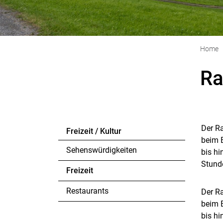
Home
R
Der Ra
Freizeit / Kultur
Zu
beim B
Sehenswürdigkeiten
bis h
Stund
Freizeit
(ausgewählt)
Restaurants
Der Ra
beim B
bis h