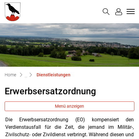
Untereggen
zur Startseite
Direkt zur Hauptnavigation
Direkt zum Inhalt
Direkt zur Suche
Direkt zum Stichwortverzeichnis
(ausgewählt)
Home
Dienstleistungen
Erwerbsersatzordnung
Menü anzeigen
Die Erwerbsersatzordnung (EO) kompensiert den
Zugehörige Objekte
Verdienstausfall für die Zeit, die jemand im Militär-,
Zivilschutz- oder Zivildienst verbringt. Während diesen und