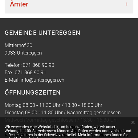
Ämter
GEMEINDE UNTEREGGEN
Mittlerhof 30
9033 Untereggen
Telefon:
071 868 90 90
Fax:
071 868 90 91
E-Mail:
info@untereggen.ch
ÖFFNUNGSZEITEN
Montag 08.00 - 11.30 Uhr / 13.30 - 18.00 Uhr
Dienstag 08.00 - 11.30 Uhr / Nachmittag geschlossen
Mittwoch Vormittag geschlossen / 13.30 - 16.30 Uhr
×
Webstatistik
Donnerstag 08.00 - 11.30 Uhr / 13.30 - 16.30 Uhr
Wir verwenden eine Webstatistik, um herauszufinden, wie wir unser
Webangebot für Sie verbessern können. Alle Daten werden anonymisiert und
Freitag 07.30 - 13.30 Uhr
in Rechenzentren in der Schweiz verarbeitet. Mehr Informationen finden Sie