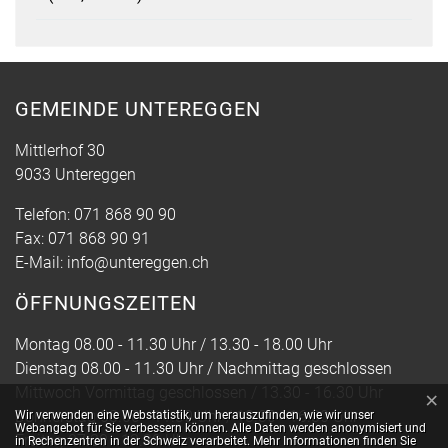
GEMEINDE UNTEREGGEN
Mittlerhof 30
9033 Untereggen
Telefon:
071 868 90 90
Fax:
071 868 90 91
E-Mail:
info@untereggen.ch
ÖFFNUNGSZEITEN
Montag 08.00 - 11.30 Uhr / 13.30 - 18.00 Uhr
Dienstag 08.00 - 11.30 Uhr / Nachmittag geschlossen
Mittwoch Vormittag geschlossen / 13.30 - 16.30 Uhr
×
Webstatistik
Donnerstag 08.00 - 11.30 Uhr / 13.30 - 16.30 Uhr
Wir verwenden eine Webstatistik, um herauszufinden, wie wir unser
Webangebot für Sie verbessern können. Alle Daten werden anonymisiert und
Freitag 07.30 - 13.30 Uhr
in Rechenzentren in der Schweiz verarbeitet. Mehr Informationen finden Sie