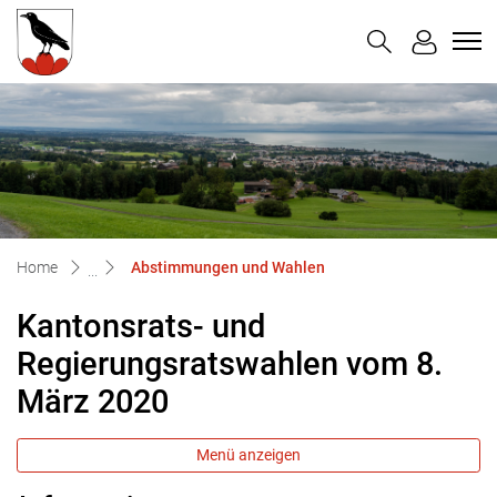
Untereggen
zur Startseite
Direkt zur Hauptnavigation
Direkt zum Inhalt
Direkt zur Suche
Direkt zum Stichwortverzeichnis
(ausgewählt)
Home
Abstimmungen und Wahlen
Kantonsrats- und
Regierungsratswahlen vom 8.
März 2020
Menü anzeigen