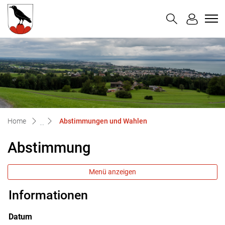
Untereggen
zur Startseite
Direkt zur Hauptnavigation
Direkt zum Inhalt
Direkt zur Suche
Direkt zum Stichwortverzeichnis
(ausgewählt)
Home
Abstimmungen und Wahlen
Abstimmung
Menü anzeigen
Informationen
Zugehörige Objekte
Datum