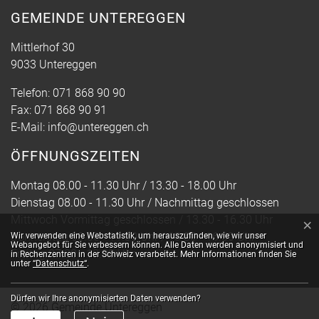
GEMEINDE UNTEREGGEN
Mittlerhof 30
9033 Untereggen
Telefon:
071 868 90 90
Fax:
071 868 90 91
E-Mail:
info@untereggen.ch
ÖFFNUNGSZEITEN
Montag 08.00 - 11.30 Uhr / 13.30 - 18.00 Uhr
Dienstag 08.00 - 11.30 Uhr / Nachmittag geschlossen
Mittwoch Vormittag geschlossen / 13.30 - 16.30 Uhr
×
Webstatistik
Donnerstag 08.00 - 11.30 Uhr / 13.30 - 16.30 Uhr
Wir verwenden eine Webstatistik, um herauszufinden, wie wir unser
Webangebot für Sie verbessern können. Alle Daten werden anonymisiert und
Freitag 07.30 - 13.30 Uhr
in Rechenzentren in der Schweiz verarbeitet. Mehr Informationen finden Sie
unter
“Datenschutz“
.
Dürfen wir Ihre anonymisierten Daten verwenden?
© 2026 Gemeinde Untereggen