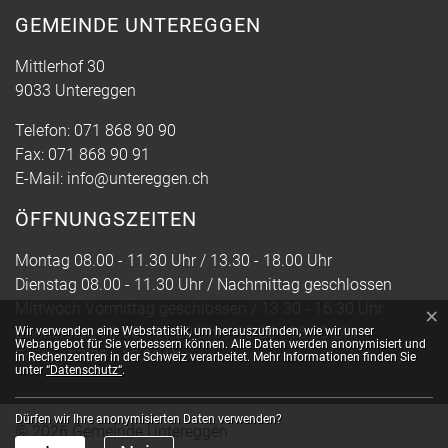
GEMEINDE UNTEREGGEN
Mittlerhof 30
9033 Untereggen
Telefon:
071 868 90 90
Fax:
071 868 90 91
E-Mail:
info@untereggen.ch
ÖFFNUNGSZEITEN
Montag 08.00 - 11.30 Uhr / 13.30 - 18.00 Uhr
Dienstag 08.00 - 11.30 Uhr / Nachmittag geschlossen
Mittwoch Vormittag geschlossen / 13.30 - 16.30 Uhr
×
Webstatistik
Donnerstag 08.00 - 11.30 Uhr / 13.30 - 16.30 Uhr
Wir verwenden eine Webstatistik, um herauszufinden, wie wir unser
Webangebot für Sie verbessern können. Alle Daten werden anonymisiert und
Freitag 07.30 - 13.30 Uhr
in Rechenzentren in der Schweiz verarbeitet. Mehr Informationen finden Sie
unter
“Datenschutz“
.
Dürfen wir Ihre anonymisierten Daten verwenden?
© 2026 Gemeinde Untereggen