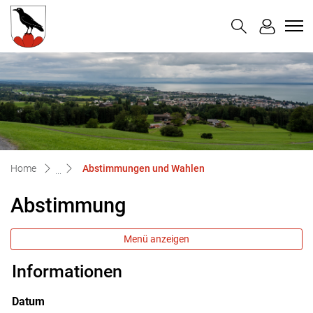
Untereggen
zur Startseite
Direkt zur Hauptnavigation
Direkt zum Inhalt
Direkt zur Suche
Direkt zum Stichwortverzeichnis
(ausgewählt)
Home
Abstimmungen und Wahlen
Abstimmung
Menü anzeigen
Informationen
Zugehörige Objekte
Datum