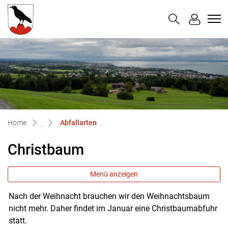
Untereggen
zur Startseite
Direkt zur Hauptnavigation
Direkt zum Inhalt
Direkt zur Suche
Direkt zum Stichwortverzeichnis
(ausgewählt)
Home
Abfallarten
Christbaum
Menü anzeigen
Nach der Weihnacht brauchen wir den Weihnachtsbaum
nicht mehr. Daher findet im Januar eine Christbaumabfuhr
statt.